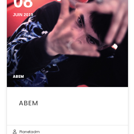
08
JUIN 2019
ABEM
ABEM
Planetadm