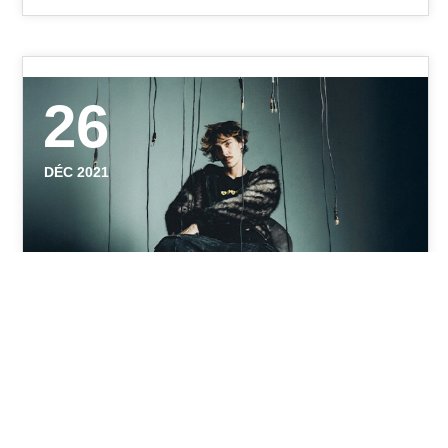
26
DÉC 2021
DICA